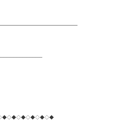
━━━━━━━━━━━━━━━━━
─────────────
◇◆◇◆◇◆◇◆◇◆◇◆