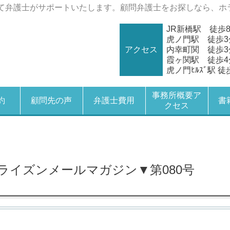
て弁護士がサポートいたします。顧問弁護士をお探しなら、ホ
JR新橋駅 徒歩
虎ノ門駅 徒歩3
アクセス
内幸町関 徒歩3
霞ヶ関駅 徒歩4
虎ノ門ﾋﾙｽﾞ駅 徒
事務所概要ア
約
顧問先の声
弁護士費用
書
クセス
ライズンメールマガジン▼第080号