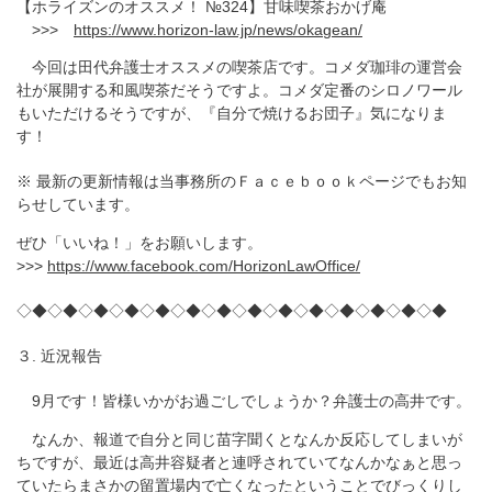
【ホライズンのオススメ！ №324】甘味喫茶おかげ庵
>>>
https://www.horizon-law.jp/news/okagean/
今回は田代弁護士オススメの喫茶店です。コメダ珈琲の運営会
社が展開する和風喫茶だそうですよ。コメダ定番のシロノワール
もいただけるそうですが、『自分で焼けるお団子』気になりま
す！
※ 最新の更新情報は当事務所のＦａｃｅｂｏｏｋページでもお知
らせしています。
ぜひ「いいね！」をお願いします。
>>>
https://www.facebook.com/HorizonLawOffice/
◇◆◇◆◇◆◇◆◇◆◇◆◇◆◇◆◇◆◇◆◇◆◇◆◇◆◇◆
３. 近況報告
9月です！皆様いかがお過ごしでしょうか？弁護士の高井です。
なんか、報道で自分と同じ苗字聞くとなんか反応してしまいが
ちですが、最近は高井容疑者と連呼されていてなんかなぁと思っ
ていたらまさかの留置場内で亡くなったということでびっくりし