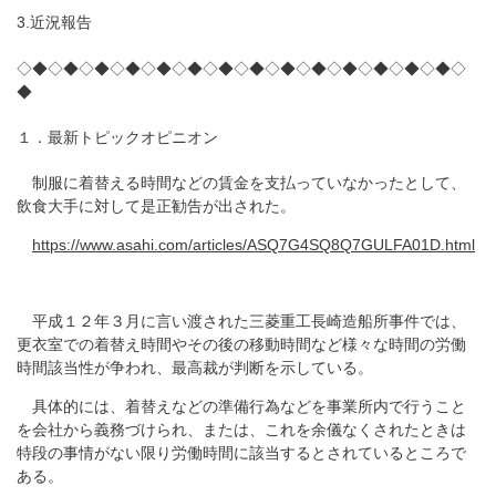
3.近況報告
◇◆◇◆◇◆◇◆◇◆◇◆◇◆◇◆◇◆◇◆◇◆◇◆◇◆◇◆◇
◆
１．最新トピックオピニオン
制服に着替える時間などの賃金を支払っていなかったとして、
飲食大手に対して是正勧告が出された。
https://www.asahi.com/articles/ASQ7G4SQ8Q7GULFA01D.html
平成１２年３月に言い渡された三菱重工長崎造船所事件では、
更衣室での着替え時間やその後の移動時間など様々な時間の労働
時間該当性が争われ、最高裁が判断を示している。
具体的には、着替えなどの準備行為などを事業所内で行うこと
を会社から義務づけられ、または、これを余儀なくされたときは
特段の事情がない限り労働時間に該当するとされているところで
ある。