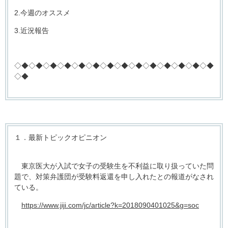
2.今週のオススメ
3.近況報告
◇◆◇◆◇◆◇◆◇◆◇◆◇◆◇◆◇◆◇◆◇◆◇◆◇◆◇◆
◇◆
１．最新トピックオピニオン
東京医大が入試で女子の受験生を不利益に取り扱っていた問
題で、対策弁護団が受験料返還を申し入れたとの報道がなされ
ている。
https://www.jiji.com/jc/article?k=2018090401025&g=soc