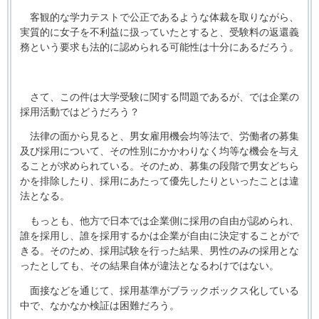
客観的な学力テストで公正であるような体裁を取りながら、
実質的に女子を不利益に扱っていたとすると、受験料の返還義
務という要求も法的に認められる可能性は十分にあるだろう。
さて、この件は大学受験に関する問題であるが、では企業の
採用活動ではどうだろう？
法律の面から見ると、男女雇用機会均等法で、労働者の募集
及び採用について、その性別にかかわりなく均等な機会を与え
ることが求められている。そのため、募集の段階で男女どちら
かを排除したり、採用にあたって優先したりといったことは違
法となる。
もっとも、他方で日本では企業側に採用の自由が認められ、
誰を採用し、誰を採用するかは企業が自由に決定することがで
きる。そのため、採用試験を行った結果、男性のみの採用とな
ったとしても、その結果自体が違法となるわけではない。
面接などを通じて、採用基準がブラックボックス化している
中で、なかなか検証は困難だろう。