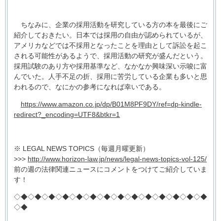
ちなみに、企業の採用活動を研究している方の本を最後にご
紹介しておきたい。日本では採用の自由が認められているが、
アメリカなどでは不採用となったことを理由として訴訟を起こ
される可能性があるようで、採用活動の研究が盛んだという。
採用試験のあり方や採用基準など、なかなか興味深い示唆に富
んでいた。人手不足の折、採用に苦労している企業も多いと思
われるので、なにかの参考になれば幸いである。
https://www.amazon.co.jp/dp/B01M8PF9DY/ref=dp-kindle-
redirect?_encoding=UTF8&btkr=1
※ LEGAL NEWS TOPICS（毎週月曜更新）
>>>
http://www.horizon-law.jp/news/legal-news-topics-vol-125/
前の週の法律関連ニュースにコメントをつけてご紹介していま
す！
◇◆◇◆◇◆◇◆◇◆◇◆◇◆◇◆◇◆◇◆◇◆◇◆◇◆◇◆
◇◆